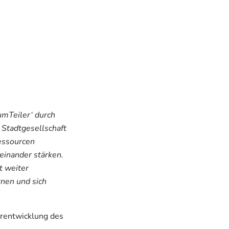
umTeiler‘ durch
 Stadtgesellschaft
essourcen
teinander stärken.
t weiter
nen und sich
erentwicklung des