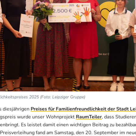
ichkeitspreises 2025 (Foto: Leipziger Gruppe)
s diesjährigen
Preises für Familienf
r
eundlichkeit der Stadt Le
ngspreis wurde unser Wohnprojekt
RaumTeiler
, dass Studiere
bringt. Es leistet damit einen wichtigen Beitrag zu bezahl
 Preisverleihung fand am Samstag, den 20. September im neue