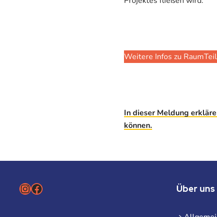
Projektes fließen wird.
Weitere Infos zu RaumTeil
In dieser Meldung erklär
können.
Instagram
Facebook
Über uns