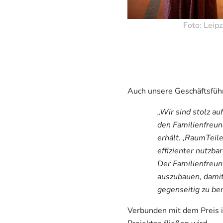
Foto: Leip
Auch unsere Geschäftsführ
„Wir sind stolz au
den Familienfreund
erhält. ‚RaumTeil
effizienter nutzba
Der Familienfreund
auszubauen, damit
gegenseitig zu ber
Verbunden mit dem Preis i