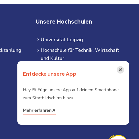
Unsere Hochschulen
Universität Leipzig
ckzahlung
Hochschule für Technik, Wirtschaft
und Kultur
Hochschule für Musik und Theater
×
Entdecke unsere App
Hochschule für Grafik und Buchkunst
HHL Leipzig
Hey 👋 Füge unsere App auf deinem Smartphone
zum Startbildschirm hinzu.
Duale Hochschule Sachsen (DHSN)
am Standort Leipzig
Mehr erfahren
iba | Campus Leipzig