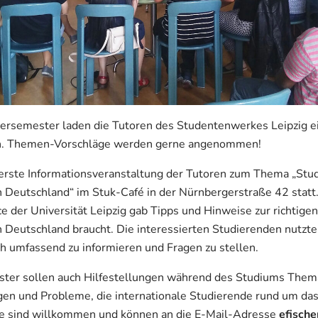
emester laden die Tutoren des Studentenwerkes Leipzig ei
in. Themen-Vorschläge werden gerne angenommen!
e erste Informationsveranstaltung der Tutoren zum Thema „Stu
Deutschland“ im Stuk-Café in der Nürnbergerstraße 42 statt.
 der Universität Leipzig gab Tipps und Hinweise zur richtige
 Deutschland braucht. Die interessierten Studierenden nutzt
h umfassend zu informieren und Fragen zu stellen.
er sollen auch Hilfestellungen während des Studiums Thema
gen und Probleme, die internationale Studierende rund um da
e sind willkommen und können an die E-Mail-Adresse
efisch