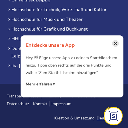
Hochschule für Technik, Wirtschaft und Kultur
Hochschule für Musik und Theater
Hochschule für Grafik und Buchkunst
HHL Leipzig
×
Entdecke unsere App
Duale Hochschule Sachsen (DHSN) am Standort
Leipzig
Hey 👋 Füge unsere App zu deinem Startbildschirm
iba | Campus Leipzig
hinzu. Tippe oben rechts auf die drei Punkte und
wähle "Zum Startbildschirm hinzufügen"
Mehr erfahren
Transparenzgesetz
Erklärung zur Barrierefreiheit
Datenschutz
Kontakt
Impressum
Kreation & Umsetzung:
Designtoasty