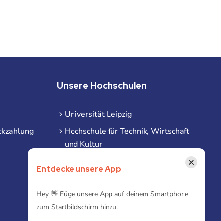
Unsere Hochschulen
Universität Leipzig
ckzahlung
Hochschule für Technik, Wirtschaft
und Kultur
Hochschule für Musik und Theater
×
Entdecke unsere App
Hochschule für Grafik und Buchkunst
HHL Leipzig
Hey 👋 Füge unsere App auf deinem Smartphone
zum Startbildschirm hinzu.
Duale Hochschule Sachsen (DHSN)