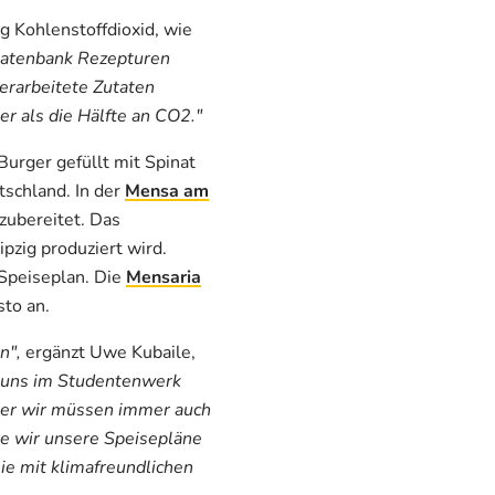
g Kohlenstoffdioxid, wie
Datenbank Rezepturen
erarbeitete Zutaten
r als die Hälfte an CO2."
urger gefüllt mit Spinat
schland. In der
Mensa am
zubereitet. Das
pzig produziert wird.
Speiseplan. Die
Mensaria
to an.
n",
ergänzt Uwe Kubaile,
t uns im Studentenwerk
Aber wir müssen immer auch
wie wir unsere Speisepläne
nie mit klimafreundlichen