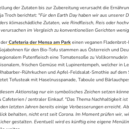
lung der Zutaten bis zur Zubereitung verursacht die Ernährun
 Troch berichtet: "
Für den Earth Day haben wir aus unserer 
ers klimaschädliche Zutaten, wie Rindfleisch, Reis oder hochv
 verursachen im Vergleich zu konventionellen Gerichten wenige
 der
Cafeteria der Mensa am Park
einen veganen Fladenbrot-B
Sojabohnen für den Bio-Tofu stammen aus Österreich und Deut
egionalem Putenfleisch eine Tomatensoße zu Vollkornnudeln 
isonalem, frischen Gemüse mit Lupinentempeh, welcher in Lei
habarber-Rührkuchen und Apfel-Feldsalat-Smothie auf dem 
etet Tofusteak mit Haselnusspanade, Taboule und Bärlauchpes
t diesem Aktionstag nur ein symbolisches Zeichen setzen könne
Cafeterien / zentraler Einkauf. "
Das Thema Nachhaltigkeit is
n den letzten Jahren bereits einige Verbesserungen erreicht. 
Blick behalten, nicht erst seit Corona. Im Moment prüfen wir, 
icher gestalten. Eventuell wird es künftig eine eigene Menüli