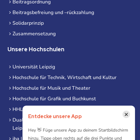
Beitragsordnung
Beitragsbefreiung und –rückzahlung
Solidarprinzip
Zusammensetzung
Unsere Hochschulen
Universität Leipzig
Hochschule für Technik, Wirtschaft und Kultur
Hochschule für Musik und Theater
Hochschule für Grafik und Buchkunst
HHL Leipzig
×
Entdecke unsere App
Duale Hochschule Sachsen (DHSN) am Standort
Leipzig
Hey 👋 Füge unsere App zu deinem Startbildschirm
iba | Campus Leipzig
hinzu. Tippe oben rechts auf die drei Punkte und