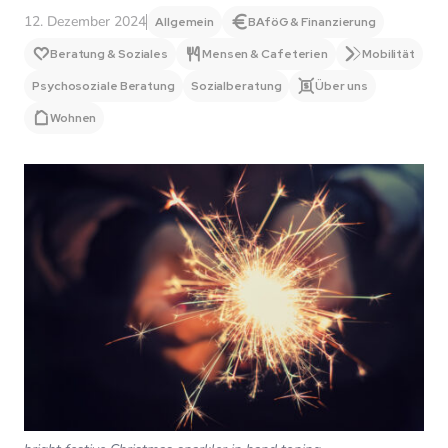
12. Dezember 2024
Allgemein
BAföG & Finanzierung
Beratung & Soziales
Mensen & Cafeterien
Mobilität
Psychosoziale Beratung
Sozialberatung
Über uns
Wohnen