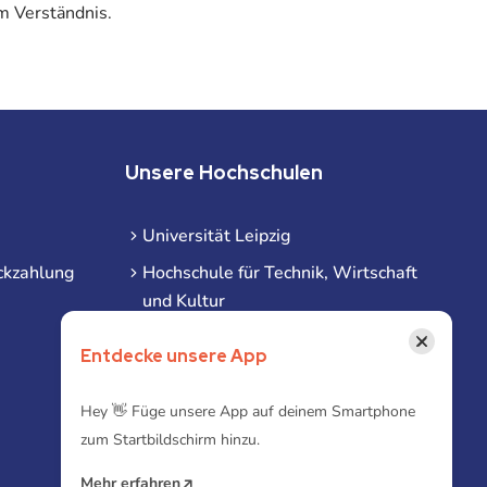
m Verständnis.
Unsere Hochschulen
Universität Leipzig
ckzahlung
Hochschule für Technik, Wirtschaft
und Kultur
Hochschule für Musik und Theater
×
Entdecke unsere App
Hochschule für Grafik und Buchkunst
HHL Leipzig
Hey 👋 Füge unsere App auf deinem Smartphone
zum Startbildschirm hinzu.
Duale Hochschule Sachsen (DHSN)
am Standort Leipzig
Mehr erfahren