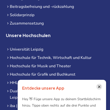
Beitragsbefreiung und –rückzahlung
Solidarprinzip
Zusammensetzung
Unsere Hochschulen
Universität Leipzig
Hochschule für Technik, Wirtschaft und Kultur
Hochschule für Musik und Theater
Hochschule für Grafik und Buchkunst
HHL Leipzig
×
Entdecke unsere App
Duale Hochschule Sachsen (DHSN) am Standort
Leipzig
Hey 👋 Füge unsere App zu deinem Startbildschirm
iba | Campus Leipzig
hinzu. Tippe oben rechts auf die drei Punkte und