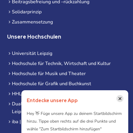
Beitragsbefreiung und –rückzahlung
Solidarprinzip
Zusammensetzung
Unsere Hochschulen
Universität Leipzig
Hochschule für Technik, Wirtschaft und Kultur
Hochschule für Musik und Theater
Hochschule für Grafik und Buchkunst
HHL Leipzig
×
Entdecke unsere App
Duale Hochschule Sachsen (DHSN) am Standort
Leipzig
Hey 👋 Füge unsere App zu deinem Startbildschirm
hinzu. Tippe oben rechts auf die drei Punkte und
iba | Campus Leipzig
wähle "Zum Startbildschirm hinzufügen"