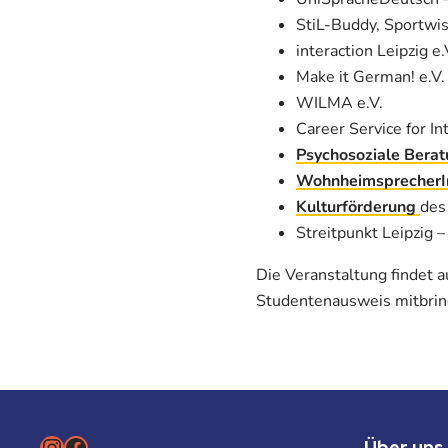
StiL-Buddy, Sportwis
interaction Leipzig e.
Make it German! e.V.
WILMA e.V.
Career Service for In
Psychosoziale Bera
WohnheimsprecherIn
Kulturförderung
des
Streitpunkt Leipzig –
Die Veranstaltung findet au
Studentenausweis mitbrin
Instagram
Facebook
Über uns