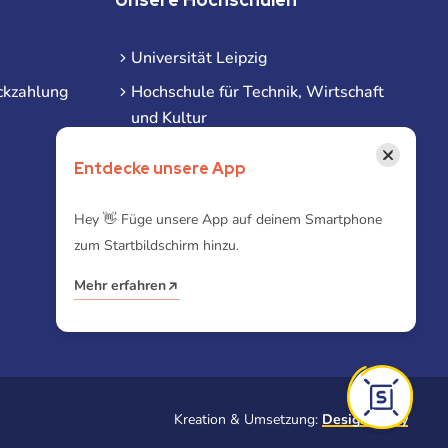
Universität Leipzig
ckzahlung
Hochschule für Technik, Wirtschaft
und Kultur
Hochschule für Musik und Theater
×
Entdecke unsere App
Hochschule für Grafik und Buchkunst
HHL Leipzig
Hey 👋 Füge unsere App auf deinem Smartphone
zum Startbildschirm hinzu.
Duale Hochschule Sachsen (DHSN)
am Standort Leipzig
Mehr erfahren
iba | Campus Leipzig
Kreation & Umsetzung:
Designtoasty