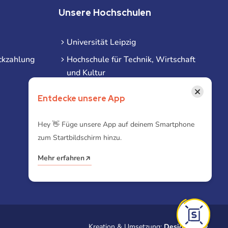
Unsere Hochschulen
Universität Leipzig
ckzahlung
Hochschule für Technik, Wirtschaft
und Kultur
Hochschule für Musik und Theater
×
Entdecke unsere App
Hochschule für Grafik und Buchkunst
HHL Leipzig
Hey 👋 Füge unsere App auf deinem Smartphone
zum Startbildschirm hinzu.
Duale Hochschule Sachsen (DHSN)
am Standort Leipzig
Mehr erfahren
iba | Campus Leipzig
Kreation & Umsetzung:
Designtoasty