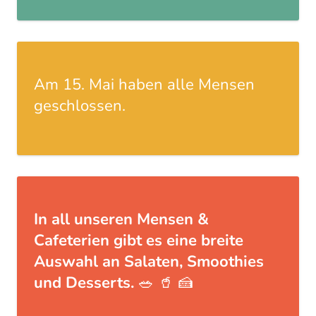
Am 15. Mai haben alle Mensen
geschlossen.
In all unseren Mensen &
Cafeterien gibt es eine breite
Auswahl an Salaten, Smoothies
und Desserts.
🥗 🥤 🍰