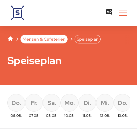
Studentenwerk Leipzig
Separator
Separator
Mensen & Cafeterien
Speiseplan
Speiseplan
Do.
Fr.
Sa.
Mo.
Di.
Mi.
Do.
06.08.
07.08.
08.08.
10.08.
11.08.
12.08.
13.08.