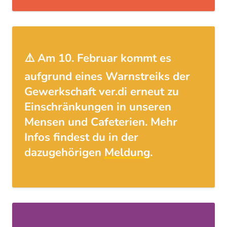
⚠️ Am 10. Februar kommt es
aufgrund eines Warnstreiks der
Gewerkschaft ver.di erneut zu
Einschränkungen in unseren
Mensen und Cafeterien. Mehr
Infos findest du in der
dazugehörigen
Meldung
.