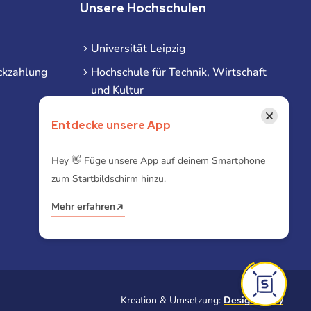
Unsere Hochschulen
Universität Leipzig
ckzahlung
Hochschule für Technik, Wirtschaft
und Kultur
Hochschule für Musik und Theater
×
Entdecke unsere App
Hochschule für Grafik und Buchkunst
HHL Leipzig
Hey 👋 Füge unsere App auf deinem Smartphone
zum Startbildschirm hinzu.
Duale Hochschule Sachsen (DHSN)
am Standort Leipzig
Mehr erfahren
iba | Campus Leipzig
Kreation & Umsetzung:
Designtoasty