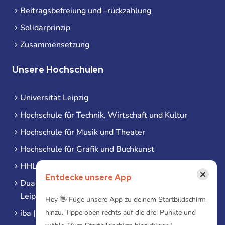
Beitragsbefreiung und –rückzahlung
Solidarprinzip
Zusammensetzung
Unsere Hochschulen
Universität Leipzig
Hochschule für Technik, Wirtschaft und Kultur
Hochschule für Musik und Theater
Hochschule für Grafik und Buchkunst
HHL Leipzig
×
Entdecke unsere App
Duale Hochschule Sachsen (DHSN) am Standort
Leipzig
Hey 👋 Füge unsere App zu deinem Startbildschirm
iba | Campus Leipzig
hinzu. Tippe oben rechts auf die drei Punkte und