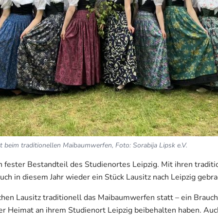
t beim traditionellen Maibaumwerfen, Foto: Sorabija Lipsk e.V.
n fester Bestandteil des Studienortes Leipzig. Mit ihren tradit
ch in diesem Jahr wieder ein Stück Lausitz nach Leipzig gebra
schen Lausitz traditionell das Maibaumwerfen statt – ein Brauch
er Heimat an ihrem Studienort Leipzig beibehalten haben. Auch