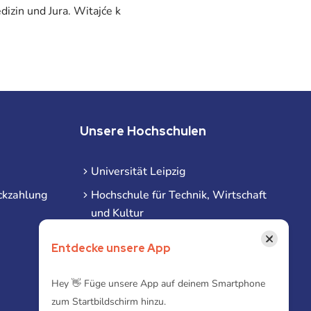
izin und Jura. Witajće k
Unsere Hochschulen
Universität Leipzig
ckzahlung
Hochschule für Technik, Wirtschaft
und Kultur
Hochschule für Musik und Theater
×
Entdecke unsere App
Hochschule für Grafik und Buchkunst
HHL Leipzig
Hey 👋 Füge unsere App auf deinem Smartphone
zum Startbildschirm hinzu.
Duale Hochschule Sachsen (DHSN)