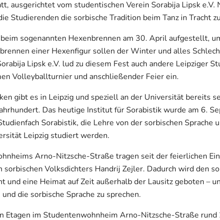
tatt, ausgerichtet vom studentischen Verein Sorabija Lipsk e.
ie Studierenden die sorbische Tradition beim Tanz in Tracht z
beim sogenannten Hexenbrennen am 30. April aufgestellt, u
rennen einer Hexenfigur sollen der Winter und alles Schlec
orabija Lipsk e.V. lud zu diesem Fest auch andere Leipziger S
n Volleyballturnier und anschließender Feier ein.
n gibt es in Leipzig und speziell an der Universität bereits s
 Jahrhundert. Das heutige Institut für Sorabistik wurde am 6.
udienfach Sorabistik, die Lehre von der sorbischen Sprache und
rsität Leipzig studiert werden.
ohnheims Arno-Nitzsche-Straße tragen seit der feierlichen E
orbischen Volksdichters Handrij Zejler. Dadurch wird den s
und eine Heimat auf Zeit außerhalb der Lausitz geboten – un
n und die sorbische Sprache zu sprechen.
en Etagen im Studentenwohnheim Arno-Nitzsche-Straße rund 