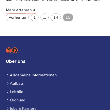
Studentenwerk Leipzig has elected a new…
Mehr erfahren
Seitennummerierung der Bei
Vorherige
1
…
14
15
Instagram
Facebook
Über uns
Allgemeine Informationen
Aufbau
Leitbild
Ordnung
Jobs & Karriere