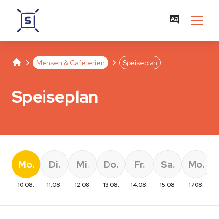
Studentenwerk Leipzig
Separator
Separator
Mensen & Cafeterien
Speiseplan
Speiseplan
Mo.
Di.
Mi.
Do.
Fr.
Sa.
Mo.
10.08.
11.08.
12.08.
13.08.
14.08.
15.08.
17.08.