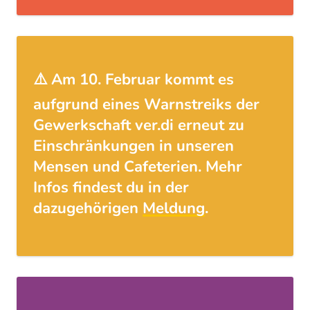
⚠️ Am 10. Februar kommt es
aufgrund eines Warnstreiks der
Gewerkschaft ver.di erneut zu
Einschränkungen in unseren
Mensen und Cafeterien. Mehr
Infos findest du in der
dazugehörigen
Meldung
.