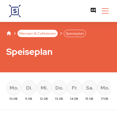
Studentenwerk Leipzig
Separator
Separator
Mensen & Cafeterien
Speiseplan
Speiseplan
Mo.
Di.
Mi.
Do.
Fr.
Sa.
Mo.
10.08.
11.08.
12.08.
13.08.
14.08.
15.08.
17.08.