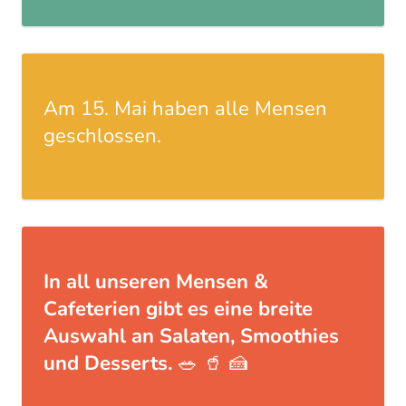
Am 15. Mai haben alle Mensen
geschlossen.
In all unseren Mensen &
Cafeterien gibt es eine breite
Auswahl an Salaten, Smoothies
und Desserts.
🥗 🥤 🍰